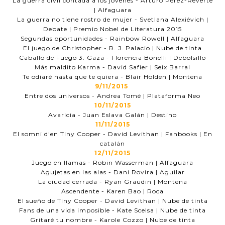
La guerra civil contada a los jóvenes - Arturo Pérez-Reverte
| Alfaguara
La guerra no tiene rostro de mujer - Svetlana Alexiévich |
Debate | Premio Nobel de Literatura 2015
Segundas oportunidades - Rainbow Rowell | Alfaguara
El juego de Christopher - R. J. Palacio | Nube de tinta
Caballo de Fuego 3: Gaza - Florencia Bonelli | Debolsillo
Más maldito Karma - David Safier | Seix Barral
Te odiaré hasta que te quiera - Blair Holden | Montena
9/11/2015
Entre dos universos - Andrea Tomé | Plataforma Neo
10/11/2015
Avaricia - Juan Eslava Galán | Destino
11/11/2015
El somni d'en Tiny Cooper - David Levithan | Fanbooks | En
catalán
12/11/2015
Juego en llamas - Robin Wasserman | Alfaguara
Agujetas en las alas - Dani Rovira | Aguilar
La ciudad cerrada - Ryan Graudin | Montena
Ascendente - Karen Bao | Roca
El sueño de Tiny Cooper - David Levithan | Nube de tinta
Fans de una vida imposible - Kate Scelsa | Nube de tinta
Gritaré tu nombre - Karole Cozzo | Nube de tinta