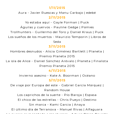
1/11/2015
Aura - Javier Ruescas y Manu Carbajo | edebé
2/11/2015
Yo estaba aquí - Gayle Forman | Puck
Águilas y cuervos - Pauline Gedge | Pámies
Trollhunters - Guillermo del Toro y Daniel Kraus | Puck
Los sueños de los muertos - Maurizio Temporin | Libros de
Seda
3/11/2015
Hombres desnudos - Alicia Giménez Bartlett | Planeta |
Premio Planeta 2015
La isla de Alice - Daniel Sánchez Arévalo | Planeta | Finalista
Premio Planeta 2015
4/11/2015
Invierno asesino - Kate A. Boorman | Océano
5/11/2015
De viaje por Europa del este - Gabriel García Márquez |
Random House
Los caprichos de la suerte - Pío Baroja | Espasa
El chico de las estrellas - Chris Pueyo | Destino
Sin marca - Kami Garcia | Anaya
El último día de Terranova - Manuel Rivas | Alfaguara