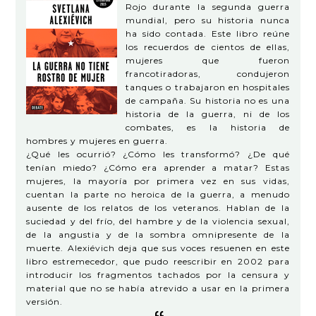
Rojo durante la segunda guerra
mundial, pero su historia nunca
ha sido contada. Este libro reúne
los recuerdos de cientos de ellas,
mujeres que fueron
francotiradoras, condujeron
tanques o trabajaron en hospitales
de campaña. Su historia no es una
historia de la guerra, ni de los
combates, es la historia de
hombres y mujeres en guerra.
¿Qué les ocurrió? ¿Cómo les transformó? ¿De qué
tenían miedo? ¿Cómo era aprender a matar? Estas
mujeres, la mayoría por primera vez en sus vidas,
cuentan la parte no heroica de la guerra, a menudo
ausente de los relatos de los veteranos. Hablan de la
suciedad y del frío, del hambre y de la violencia sexual,
de la angustia y de la sombra omnipresente de la
muerte. Alexiévich deja que sus voces resuenen en este
libro estremecedor, que pudo reescribir en 2002 para
introducir los fragmentos tachados por la censura y
material que no se había atrevido a usar en la primera
versión.