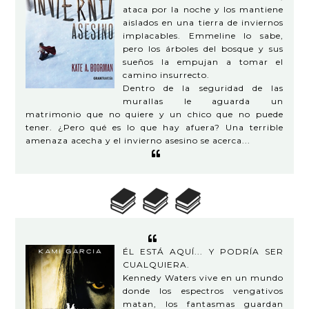
ataca por la noche y los mantiene
aislados en una tierra de inviernos
implacables. Emmeline lo sabe,
pero los árboles del bosque y sus
sueños la empujan a tomar el
camino insurrecto.
Dentro de la seguridad de las
murallas le aguarda un
matrimonio que no quiere y un chico que no puede
tener. ¿Pero qué es lo que hay afuera? Una terrible
amenaza acecha y el invierno asesino se acerca...
ÉL ESTÁ AQUÍ... Y PODRÍA SER
CUALQUIERA.
Kennedy Waters vive en un mundo
donde los espectros vengativos
matan, los fantasmas guardan