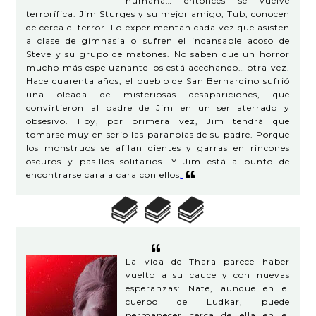
humana… entonces se vuelve
terrorífica. Jim Sturges y su mejor amigo, Tub, conocen
de cerca el terror. Lo experimentan cada vez que asisten
a clase de gimnasia o sufren el incansable acoso de
Steve y su grupo de matones. No saben que un horror
mucho más espeluznante los está acechando… otra vez.
Hace cuarenta años, el pueblo de San Bernardino sufrió
una oleada de misteriosas desapariciones, que
convirtieron al padre de Jim en un ser aterrado y
obsesivo. Hoy, por primera vez, Jim tendrá que
tomarse muy en serio las paranoias de su padre. Porque
los monstruos se afilan dientes y garras en rincones
oscuros y pasillos solitarios. Y Jim está a punto de
encontrarse cara a cara con ellos
.
La vida de Thara parece haber
vuelto a su cauce y con nuevas
esperanzas: Nate, aunque en el
cuerpo de Ludkar, puede
permanecer cerca de ella en el