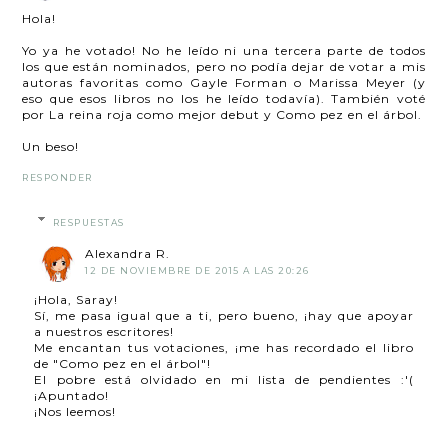
Hola!
Yo ya he votado! No he leído ni una tercera parte de todos
los que están nominados, pero no podía dejar de votar a mis
autoras favoritas como Gayle Forman o Marissa Meyer (y
eso que esos libros no los he leído todavía). También voté
por La reina roja como mejor debut y Como pez en el árbol.
Un beso!
RESPONDER
RESPUESTAS
Alexandra R.
12 DE NOVIEMBRE DE 2015 A LAS 20:26
¡Hola, Saray!
Sí, me pasa igual que a ti, pero bueno, ¡hay que apoyar
a nuestros escritores!
Me encantan tus votaciones, ¡me has recordado el libro
de "Como pez en el árbol"!
El pobre está olvidado en mi lista de pendientes :'(
¡Apuntado!
¡Nos leemos!