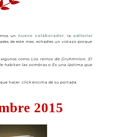
enemos un
nuevo colaborador
: la
editorial
dades de este mes, echadles un vistazo porque
er algunos como
Los reinos de Gruhmnion
,
El
e habitan las sombras
o
Es una lástima que
s que hacer
click
encima de su portada.
mbre 2015