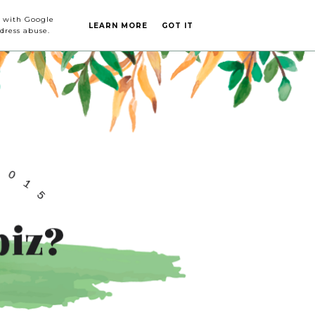
CA DE
CONTACTO
ed with Google
LEARN MORE
GOT IT
dress abuse.