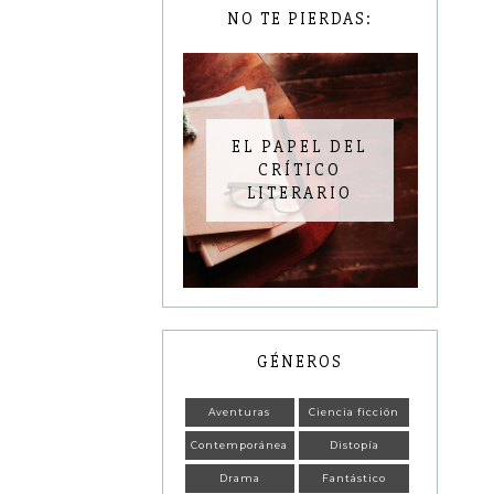
NO TE PIERDAS:
EL PAPEL DEL
CRÍTICO
LITERARIO
GÉNEROS
Aventuras
Ciencia ficción
Contemporánea
Distopía
Drama
Fantástico