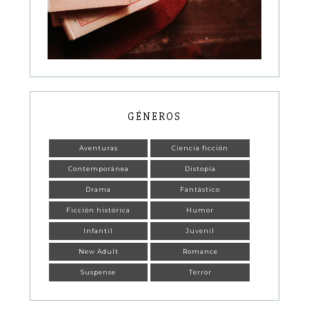
GÉNEROS
Aventuras
Ciencia ficción
Contemporánea
Distopía
Drama
Fantástico
Ficción histórica
Humor
Infantil
Juvenil
New Adult
Romance
Suspense
Terror