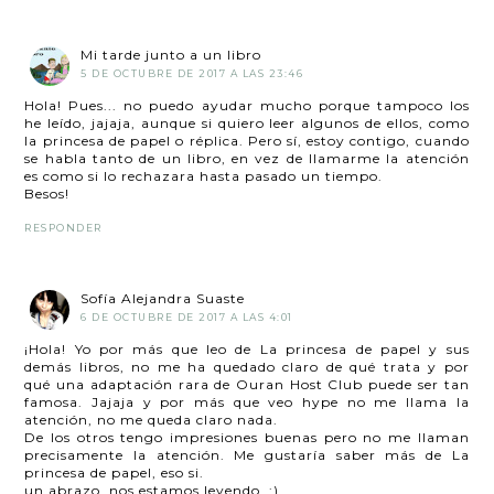
Mi tarde junto a un libro
5 DE OCTUBRE DE 2017 A LAS 23:46
Hola! Pues... no puedo ayudar mucho porque tampoco los
he leído, jajaja, aunque si quiero leer algunos de ellos, como
la princesa de papel o réplica. Pero sí, estoy contigo, cuando
se habla tanto de un libro, en vez de llamarme la atención
es como si lo rechazara hasta pasado un tiempo.
Besos!
RESPONDER
Sofía Alejandra Suaste
6 DE OCTUBRE DE 2017 A LAS 4:01
¡Hola! Yo por más que leo de La princesa de papel y sus
demás libros, no me ha quedado claro de qué trata y por
qué una adaptación rara de Ouran Host Club puede ser tan
famosa. Jajaja y por más que veo hype no me llama la
atención, no me queda claro nada.
De los otros tengo impresiones buenas pero no me llaman
precisamente la atención. Me gustaría saber más de La
princesa de papel, eso si.
un abrazo, nos estamos leyendo. ;)