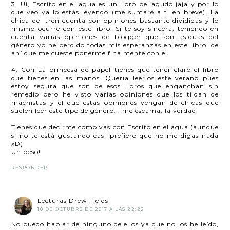
3. Ui, Escrito en el agua es un libro peliagudo jaja y por lo
que veo ya lo estás leyendo (me sumaré a ti en breve). La
chica del tren cuenta con opiniones bastante divididas y lo
mismo ocurre con este libro. Si te soy sincera, teniendo en
cuenta varias opiniones de blogger que son asiduas del
género yo he perdido todas mis esperanzas en este libro, de
ahí que me cueste ponerme finalmente con el.
4. Con La princesa de papel tienes que tener claro el libro
que tienes en las manos. Quería leerlos este verano pues
estoy segura que son de esos libros que enganchan sin
remedio pero he visto varias opiniones que los tildan de
machistas y el que estas opiniones vengan de chicas que
suelen leer este tipo de género... me escama, la verdad.
Tienes que decirme como vas con Escrito en el agua (aunque
si no te está gustando casi prefiero que no me digas nada
xD)
Un beso!
RESPONDER
Lecturas Drew Fields
10 DE OCTUBRE DE 2017 A LAS 22:22
No puedo hablar de ninguno de ellos ya que no los he leído,