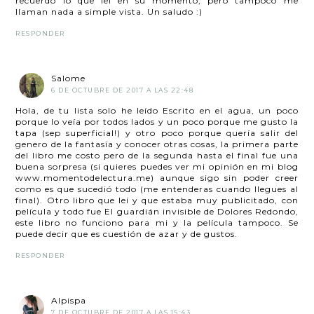
recuerdo lo que leí en su momento, pero tampoco me
llaman nada a simple vista. Un saludo :)
RESPONDER
Salome
6 DE OCTUBRE DE 2017 A LAS 22:48
Hola, de tu lista solo he leído Escrito en el agua, un poco
porque lo veía por todos lados y un poco porque me gusto la
tapa (sep superficial!) y otro poco porque quería salir del
genero de la fantasía y conocer otras cosas, la primera parte
del libro me costo pero de la segunda hasta el final fue una
buena sorpresa (si quieres puedes ver mi opinión en mi blog
www.momentodelectura.me) aunque sigo sin poder creer
como es que sucedió todo (me entenderas cuando llegues al
final). Otro libro que leí y que estaba muy publicitado, con
película y todo fue El guardián invisible de Dolores Redondo,
este libro no funciono para mi y la película tampoco. Se
puede decir que es cuestión de azar y de gustos.
RESPONDER
Alpispa
7 DE OCTUBRE DE 2017 A LAS 15:43