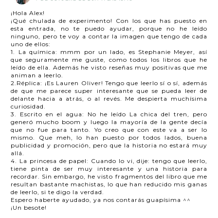
¡Hola Alex!
¡Qué chulada de experimento! Con los que has puesto en
esta entrada, no te puedo ayudar, porque no he leído
ninguno, pero te voy a contar la imagen que tengo de cada
uno de ellos:
1. La química: mmm por un lado, es Stephanie Meyer, así
que seguramente me guste, como todos los libros que he
leído de ella. Además he visto reseñas muy positivas que me
animan a leerlo.
2.Réplica: ¡Es Lauren Oliver! Tengo que leerlo sí o sí, además
de que me parece super interesante que se pueda leer de
delante hacia a atrás, o al revés. Me despierta muchísima
curiosidad.
3. Escrito en el agua: No he leído La chica del tren, pero
generó mucho boom y luego la mayoría de la gente decía
que no fue para tanto. Yo creo que con este va a ser lo
mismo. Que meh, lo han puesto por todos lados, buena
publicidad y promoción, pero que la historia no estará muy
allá.
4. La princesa de papel: Cuando lo vi, dije: tengo que leerlo,
tiene pinta de ser muy interesante y una historia para
recordar. Sin embargo, he visto fragmentos del libro que me
resultan bastante machistas, lo que han reducido mis ganas
de leerlo, si te digo la verdad.
Espero haberte ayudado, ya nos contarás guapísima ^^
¡Un besote!