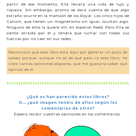
partir de ese momento, Ella llevará una vida de lujo y
riqueza. Sin embargo, pronto se dará cuenta de que algo
extraño ocurre en la mansión de los Royal. Los cinco hijos de
Callum, que tienen un magnetismo sin igual, ocultan algo.
Ninguno de ellos la quiere allí, en especial Reed. Pero Ella se
siente atraída por él y tendrá que luchar con todas sus
fuerzas por no caer en sus redes…
Reconozco que este libro está aquí por generar un poco de
salseo porque, aunque no sé de qué palo va este libro, he
visto tantas opiniones dispares, que me gustaría saber qué
opináis de él.
¿Qué os han parecido estos libros?
O... ¿qué imagen tenéis de ellos según los
comentarios de otros?
Espero recibir vuestras opiniones en los comentarios.