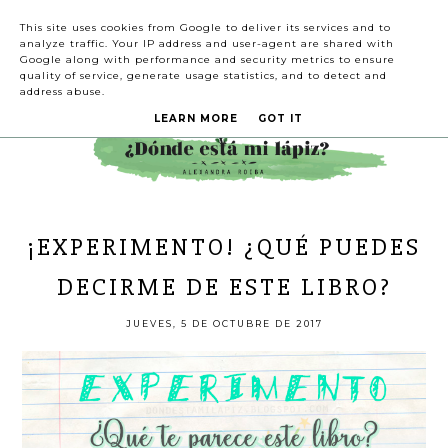
This site uses cookies from Google to deliver its services and to
analyze traffic. Your IP address and user-agent are shared with
Google along with performance and security metrics to ensure
quality of service, generate usage statistics, and to detect and
address abuse.
LEARN MORE
GOT IT
¡EXPERIMENTO! ¿QUÉ PUEDES
DECIRME DE ESTE LIBRO?
JUEVES, 5 DE OCTUBRE DE 2017