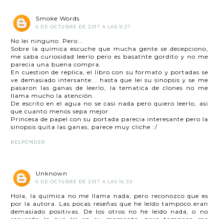
Smoke Words
6 DE OCTUBRE DE 2017 A LAS 9:27
No lei ninguno. Pero...
Sobre la quimica escuche que mucha gente se decepciono,
me saba curiosidad leerlo pero es basatnte gordito y no me
parecia una buena compra.
En cuestion de replica, el libro con su formato y portadas se
ve demasiado intersante... hasta que lei su sinopsis y se me
pasaron las ganas de leerlo, la tematica de clones no me
llama mucho la atención.
De escrito en el agua no se casi nada pero quiero leerlo, asi
que cuanto menos sepa mejor.
Princesa de papel con su portada parecia interesante pero la
sinopsis quita las ganas, parece muy cliche :/
RESPONDER
Unknown
6 DE OCTUBRE DE 2017 A LAS 16:39
Hola, la química no me llama nada, pero reconozco que es
por la autora. Las pocas reseñas que he leído tampoco eran
demasiado positivas. De los otros no he leído nada, o no