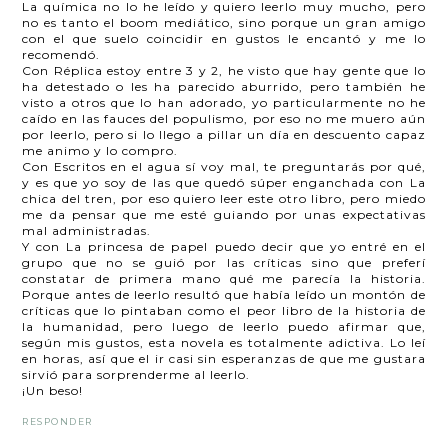
La química no lo he leído y quiero leerlo muy mucho, pero
no es tanto el boom mediático, sino porque un gran amigo
con el que suelo coincidir en gustos le encantó y me lo
recomendó.
Con Réplica estoy entre 3 y 2, he visto que hay gente que lo
ha detestado o les ha parecido aburrido, pero también he
visto a otros que lo han adorado, yo particularmente no he
caído en las fauces del populismo, por eso no me muero aún
por leerlo, pero si lo llego a pillar un día en descuento capaz
me animo y lo compro.
Con Escritos en el agua sí voy mal, te preguntarás por qué,
y es que yo soy de las que quedó súper enganchada con La
chica del tren, por eso quiero leer este otro libro, pero miedo
me da pensar que me esté guiando por unas expectativas
mal administradas.
Y con La princesa de papel puedo decir que yo entré en el
grupo que no se guió por las críticas sino que preferí
constatar de primera mano qué me parecía la historia.
Porque antes de leerlo resultó que había leído un montón de
críticas que lo pintaban como el peor libro de la historia de
la humanidad, pero luego de leerlo puedo afirmar que,
según mis gustos, esta novela es totalmente adictiva. Lo leí
en horas, así que el ir casi sin esperanzas de que me gustara
sirvió para sorprenderme al leerlo.
¡Un beso!
RESPONDER