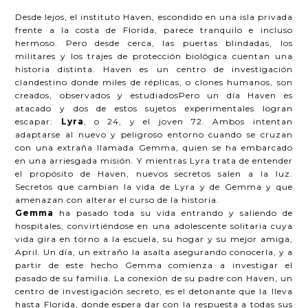
Desde lejos, el instituto Haven, escondido en una isla privada
frente a la costa de Florida, parece tranquilo e incluso
hermoso. Pero desde cerca, las puertas blindadas, los
militares y los trajes de protección biológica cuentan una
historia distinta. Haven es un centro de investigación
clandestino donde miles de réplicas, o clones humanos, son
creados, observados y estudiadosPero un día Haven es
atacado y dos de estos sujetos experimentales logran
escapar:
Lyra
, o 24, y el joven 72. Ambos intentan
adaptarse al nuevo y peligroso entorno cuando se cruzan
con una extraña llamada Gemma, quien se ha embarcado
en una arriesgada misión. Y mientras Lyra trata de entender
el propósito de Haven, nuevos secretos salen a la luz.
Secretos que cambian la vida de Lyra y de Gemma y que
amenazan con alterar el curso de la historia.
Gemma
ha pasado toda su vida entrando y saliendo de
hospitales, convirtiéndose en una adolescente solitaria cuya
vida gira en torno a la escuela, su hogar y su mejor amiga,
April. Un día, un extraño la asalta asegurando conocerla, y a
partir de este hecho Gemma comienza a investigar el
pasado de su familia. La conexión de su padre con Haven, un
centro de investigación secreto, es el detonante que la lleva
hasta Florida, donde espera dar con la respuesta a todas sus