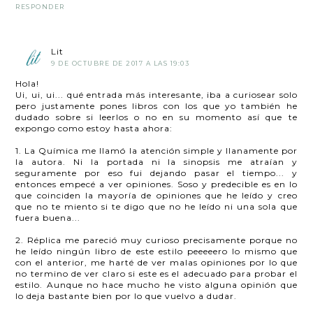
RESPONDER
Lit
9 DE OCTUBRE DE 2017 A LAS 19:03
Hola!
Ui, ui, ui... qué entrada más interesante, iba a curiosear solo
pero justamente pones libros con los que yo también he
dudado sobre si leerlos o no en su momento así que te
expongo como estoy hasta ahora:
1. La Química me llamó la atención simple y llanamente por
la autora. Ni la portada ni la sinopsis me atraían y
seguramente por eso fui dejando pasar el tiempo... y
entonces empecé a ver opiniones. Soso y predecible es en lo
que coinciden la mayoría de opiniones que he leído y creo
que no te miento si te digo que no he leído ni una sola que
fuera buena...
2. Réplica me pareció muy curioso precisamente porque no
he leído ningún libro de este estilo peeeeero lo mismo que
con el anterior, me harté de ver malas opiniones por lo que
no termino de ver claro si este es el adecuado para probar el
estilo. Aunque no hace mucho he visto alguna opinión que
lo deja bastante bien por lo que vuelvo a dudar.