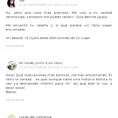
Sof
14 DE NOVIEMBRE DE 2016 A LAS 19:43
Ay, pero qué cosa más preciosa. Me uno a tu verdad
reconocida, tampoco me puedo resistir. Qué decirte jajaja.
Me encantó tu reseña y sí que parece un libro súper
entrañable.
Un besote <3 Ojalá estés disfrutando de tu viaje!
RESPONDER
Mi tarde junto a un libro
14 DE NOVIEMBRE DE 2016 A LAS 23:00
Hola! Que ilustraciones más bonitas, me han encantando. El
libro la verdad... es que aunque tiene una historia bonita lo
veo ya demasiado infantil para mí, así que este lo voy a
dejar pasar.
Besos!
RESPONDER
Locas del romance