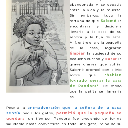
abandonada y se debatía
entre la vida y la muerte.
Sin embargo, tuvo la
fortuna de que
Salomé
la
encontrara y decidiera
llevarla a la casa de su
señora y la hija de esta.
Allí, entre ella y la pequeña
de la casa, lograron
limpiar
la suciedad de su
pequeño cuerpo y
curar
la
grave diarrea que sufría.
Salomé bromeó con alivio
sobre que
"habían
logrado cerrar la caja
de Pandora"
. De modo
que la gatita se llamaría
así.
Pese a la
animadversión que la señora de la casa
sentía
hacia los gatos,
permitió que la pequeña se
quedara
un tiempo. Pandora fue creciendo de forma
saludable hasta convertirse en toda una gata, reina de su