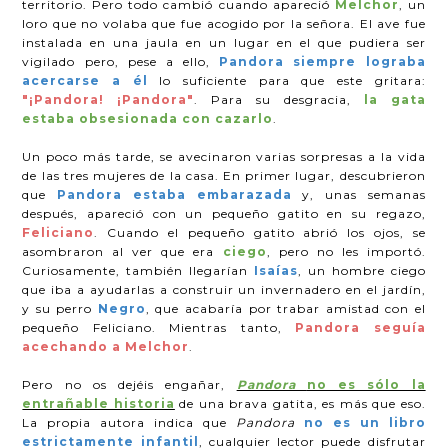
territorio. Pero todo cambió cuando apareció
Melchor
, un
loro que no volaba que fue acogido por la señora. El ave fue
instalada en una jaula en un lugar en el que pudiera ser
vigilado pero, pese a ello,
Pandora siempre lograba
acercarse a él
lo suficiente para que este gritara:
"¡Pandora! ¡Pandora"
. Para su desgracia,
la gata
estaba obsesionada con cazarlo
.
Un poco más tarde, se avecinaron varias sorpresas a la vida
de las tres mujeres de la casa. En primer lugar, descubrieron
que
Pandora estaba embarazada
y, unas semanas
después, apareció con un pequeño gatito en su regazo,
Feliciano
. Cuando el pequeño gatito abrió los ojos, se
asombraron al ver que era
ciego
, pero no les importó.
Curiosamente, también llegarían
Isaías
, un hombre ciego
que iba a ayudarlas a construir un invernadero en el jardín,
y su perro
Negro
, que acabaría por trabar amistad con el
pequeño Feliciano. Mientras tanto,
Pandora seguía
acechando a Melchor
.
Pero no os dejéis engañar,
Pandora
no es sólo la
entrañable historia
de una brava gatita, es más que eso.
La propia autora indica que
Pandora
no es un libro
estrictamente infantil
, cualquier lector puede disfrutar