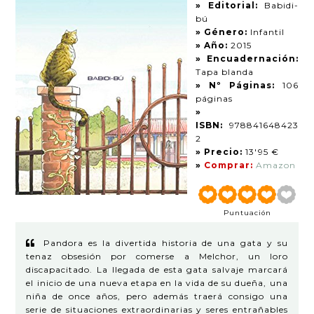
» Editorial:
Babidi-
bú
» Género:
Infantil
» Año:
2015
» Encuadernación:
Tapa blanda
» Nº Páginas:
106
páginas
»
ISBN:
978841648423
2
» Precio:
13'95 €
»
Comprar:
Amazon
Puntuación
Pandora es la divertida historia de una gata y su
tenaz obsesión por comerse a Melchor, un loro
discapacitado. La llegada de esta gata salvaje marcará
el inicio de una nueva etapa en la vida de su dueña, una
niña de once años, pero además traerá consigo una
serie de situaciones extraordinarias y seres entrañables