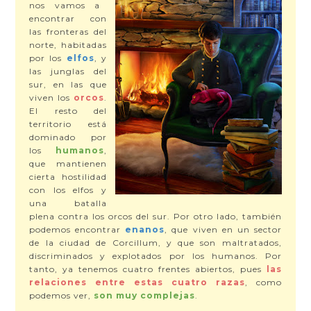
nos vamos a
encontrar con
las fronteras del
norte, habitadas
por los
elfos
, y
las junglas del
sur, en las que
viven los
orcos
.
El resto del
territorio está
dominado por
los
humanos
,
que mantienen
cierta hostilidad
con los elfos y
una batalla
plena contra los orcos del sur. Por otro lado, también
podemos encontrar
enanos
, que viven en un sector
de la ciudad de Corcillum, y que son maltratados,
discriminados y explotados por los humanos. Por
tanto, ya tenemos cuatro frentes abiertos, pues
las
relaciones entre estas cuatro razas
, como
podemos ver,
son muy complejas
.