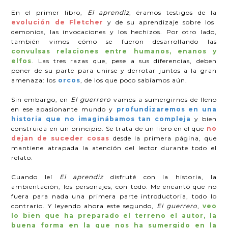
En el primer libro,
El aprendiz
, éramos testigos de la
evolución de Fletcher
y de su aprendizaje sobre los
demonios, las invocaciones y los hechizos. Por otro lado,
también vimos cómo se fueron desarrollando las
convulsas relaciones entre humanos, enanos y
elfos
. Las tres razas que, pese a sus diferencias, deben
poner de su parte para unirse y derrotar juntos a la gran
amenaza: los
orcos
, de los que poco sabíamos aún.
Sin embargo, en
El guerrero
vamos a sumergirnos de lleno
en ese apasionante mundo y
profundizaremos en una
historia que no imaginábamos tan compleja
y bien
construida en un principio. Se trata de un libro en el que
no
dejan de suceder cosas
desde la primera página, que
mantiene atrapada la atención del lector durante todo el
relato.
Cuando leí
El aprendiz
disfruté con la historia, la
ambientación, los personajes, con todo. Me encantó que no
fuera para nada una primera parte introductoria, todo lo
contrario. Y leyendo ahora este segundo,
El guerrero
,
veo
lo bien que ha preparado el terreno el autor, la
buena forma en la que nos ha sumergido en la