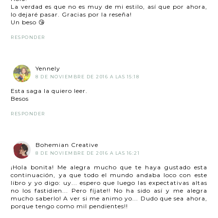
La verdad es que no es muy de mi estilo, así que por ahora,
lo dejaré pasar. Gracias por la reseña!
Un beso 😘
RESPONDER
Yennely
8 DE NOVIEMBRE DE 2016 A LAS 15:18
Esta saga la quiero leer.
Besos
RESPONDER
Bohemian Creative
8 DE NOVIEMBRE DE 2016 A LAS 16:21
¡Hola bonita! Me alegra mucho que te haya gustado esta
continuación, ya que todo el mundo andaba loco con este
libro y yo digo: uy... espero que luego las expectativas altas
no los fastidien... Pero fíjate!! No ha sido así y me alegra
mucho saberlo! A ver si me animo yo... Dudo que sea ahora,
porque tengo como mil pendientes!!