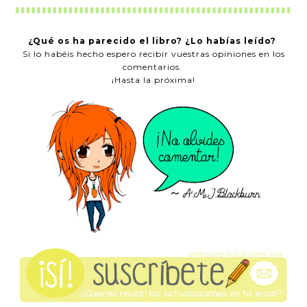
¿Qué os ha parecido el libro? ¿Lo habías leído?
Si lo habéis hecho espero recibir vuestras opiniones en los
comentarios.
¡Hasta la próxima!