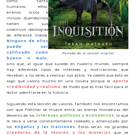
cómo tanto
humanos, elfos,
enanos, orcos e
incluso duendecillos
tienen en sus
colectivos ideologías
de diferente índole.
Ninguno de ellos
puede ser
calificado como
Portada de la versión original
bueno o malo
,
sino que, al igual que sucede en nuestro mundo, siempre
hay diferentes tipos de intereses y motivaciones que
llevaban a los seres a realizar sus actos. Ya sabéis que esto es
algo que valoro mucho en una novela porque le
aporta
credibilidad y realismo
, de modo que es más fácil para el
lector adentrarse en la historia.
Siguiendo esta lección de valores, también nos encontramos
con que Fletcher se mueve entre las arenas movedizas del
desierto de los
intereses políticos y económicos
, lo que
le lleva a verse constantemente rodeado y amenazado por
los
engaños y las traiciones
. Estos serán los grandes
creadores de la tensión y los misterios
que se