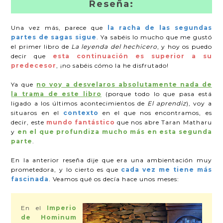
Reseña:
Una vez más, parece que
la racha de las segundas
partes de sagas sigue
. Ya sabéis lo mucho que me gustó
el primer libro de
La leyenda del hechicero
, y hoy os puedo
decir que
esta continuación es superior a su
predecesor
, ¡no sabéis cómo la he disfrutado!
Ya que
no voy a desvelaros absolutamente nada de
la trama de este libro
(porque todo lo que pasa está
ligado a los últimos acontecimientos de
El aprendiz
), voy a
situaros en el
contexto
en el que nos encontramos, es
decir, este
mundo fantástico
que nos abre Taran Matharu
y
en el que profundiza mucho más en esta segunda
parte
.
En la anterior reseña dije que era una ambientación muy
prometedora, y lo cierto es que
cada vez me tiene más
fascinada
. Veamos qué os decía hace unos meses:
En el
Imperio
de Hominum