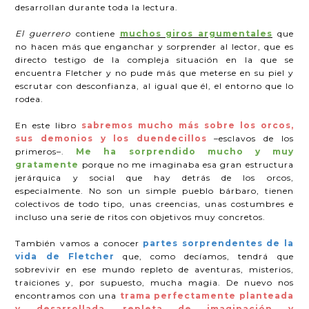
desarrollan durante toda la lectura.
El guerrero
contiene
muchos giros argumentales
que
no hacen más que enganchar y sorprender al lector, que es
directo testigo de la compleja situación en la que se
encuentra Fletcher y no pude más que meterse en su piel y
escrutar con desconfianza, al igual que él, el entorno que lo
rodea.
En este libro
sabremos mucho más sobre los orcos,
sus demonios y los duendecillos
–esclavos de los
primeros–.
Me ha sorprendido mucho y muy
gratamente
porque no me imaginaba esa gran estructura
jerárquica y social que hay detrás de los orcos,
especialmente. No son un simple pueblo bárbaro, tienen
colectivos de todo tipo, unas creencias, unas costumbres e
incluso una serie de ritos con objetivos muy concretos.
También vamos a conocer
partes sorprendentes de la
vida de Fletcher
que, como decíamos, tendrá que
sobrevivir en ese mundo repleto de aventuras, misterios,
traiciones y, por supuesto, mucha magia. De nuevo nos
encontramos con una
trama perfectamente planteada
y desarrollada, repleta de imaginación y