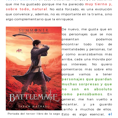
que me ha gustado porque me ha parecido
muy tierno y,
sobre todo, natural
. No está forzado, es una evolución
que convence y, además, no es importante en la trama, sino
algo complementario que la enriquece.
De nuevo, me gusta que en
los personajes que se nos
presentan podamos
encontrar todo tipo de
mentalidades y personas, tal
y como avanzábamos más
arriba, cada una movida por
sus intereses. No quiero
comentaros más sobre ello
porque vamos a tener
personajes que guardan
muchas sorpresas y que
no son en absoluto
como pensábamos
. En
general, me han vuelto a
encantar, y ya guardo
cariño a muchos de ellos.
Portada del tercer libro de la saga
Esto es algo esencial,
el