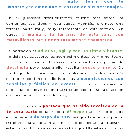
autor logra que te
importe y te emocione el estado de sus personajes.
En
El guerrero
descubriremos mucho más sobre los
demonios, sus tipos y cualidades. Además, promete una
tercera parte muy, muy interesante en este sentido. Sin
duda,
la magia y la fantasía de esta saga son
maravillosas. Me tienen totalmente enamorada.
La narración es
adictiva, ágil y con un
ritmo vibrante
,
no dejan de sucederse los acontecimientos, los momentos de
acción o de tensión. El estilo de Taran Matharu sigue siendo
detallista
pero, pese a ello, resulta
fresco y ligero
. De
modo que la lectura resulta endiabladamente veloz (además
de por el contenido adictivo). Las
ambientaciones son
sencillas y fáciles de evocar
. De nuevo destaco su
capacidad de descripción, puesto que cada personaje, acción
o situación son rápidas de imaginar.
Esta de aquí es la
portada que ha sido revelada de la
tercera parte
de la trilogía:
El mago
, que será publicada
en inglés el
9 de mayo de 2017
, así que tendremos que un
esfuerzo para aguantar hasta que llegue a nuestras
estanterías. Por desgracia, ya sabéis que Planeta cambia las