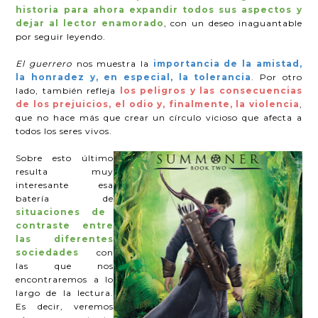
historia para ahora expandir todos sus aspectos y
dejar al lector enamorado
, con un deseo inaguantable
por seguir leyendo.
El guerrero
nos muestra la
importancia de la amistad,
la honradez y, en especial, la tolerancia
. Por otro
lado, también refleja
los peligros y las consecuencias
de los prejuicios, el odio y, finalmente, la violencia
,
que no hace más que crear un círculo vicioso que afecta a
todos los seres vivos.
Sobre esto último
resulta muy
interesante esa
batería de
situaciones de
contraste entre
las diferentes
sociedades
con
las que nos
encontraremos a lo
largo de la lectura.
Es decir, veremos