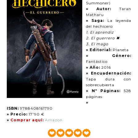
Summoner)
» Autor:
Taran
Matharu
» Saga:
La leyenda
del hechicero
1. El aprendiz
2. El guerrero
✖
3. El mago
» Editorial:
Planeta
» Género:
Fantástico
» Año:
2016
» Encuadernación:
Tapa dura con
sobrecubierta
» Nº Páginas:
528
páginas
»
ISBN:
9788408161790
» Precio:
17'90 €
»
Comprar aquí:
Amazon