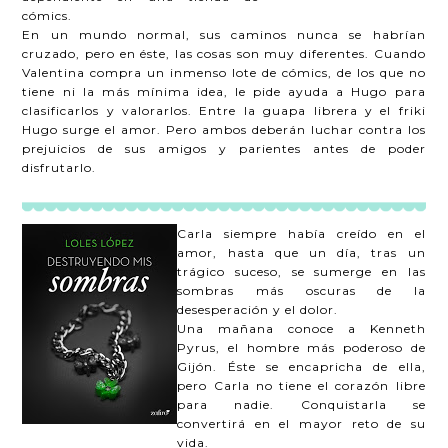
cómics.
En un mundo normal, sus caminos nunca se habrían
cruzado, pero en éste, las cosas son muy diferentes. Cuando
Valentina compra un inmenso lote de cómics, de los que no
tiene ni la más mínima idea, le pide ayuda a Hugo para
clasificarlos y valorarlos. Entre la guapa librera y el friki
Hugo surge el amor. Pero ambos deberán luchar contra los
prejuicios de sus amigos y parientes antes de poder
disfrutarlo.
Carla siempre había creído en el
amor, hasta que un día, tras un
trágico suceso, se sumerge en las
sombras más oscuras de la
desesperación y el dolor.
Una mañana conoce a Kenneth
Pyrus, el hombre más poderoso de
Gijón. Éste se encapricha de ella,
pero Carla no tiene el corazón libre
para nadie. Conquistarla se
convertirá en el mayor reto de su
vida.