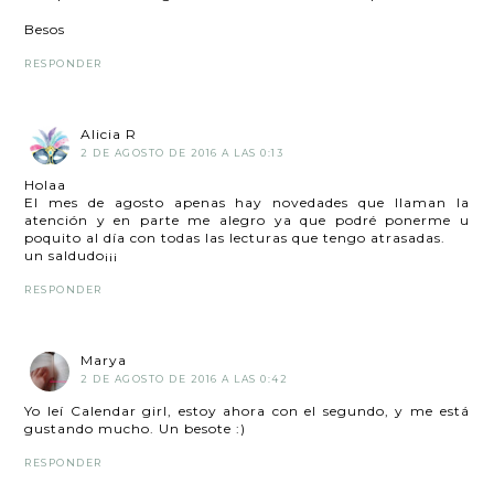
Besos
RESPONDER
Alicia R
2 DE AGOSTO DE 2016 A LAS 0:13
Holaa
El mes de agosto apenas hay novedades que llaman la
atención y en parte me alegro ya que podré ponerme u
poquito al día con todas las lecturas que tengo atrasadas.
un saldudo¡¡¡
RESPONDER
Marya
2 DE AGOSTO DE 2016 A LAS 0:42
Yo leí Calendar girl, estoy ahora con el segundo, y me está
gustando mucho. Un besote :)
RESPONDER