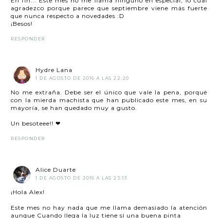
En fin... Este mes no me llama ninguno en especial, lo cual
agradezco porque parece que septiembre viene más fuerte
que nunca respecto a novedades :D
¡Besos!
RESPONDER
Hydre Lana
1 DE AGOSTO DE 2016 A LAS 22:20
No me extraña. Debe ser el único que vale la pena, porqué
con la mierda machista que han publicado este mes, en su
mayoría, se han quedado muy a gusto.
Un besoteee!! ❤
RESPONDER
Alice Duarte
1 DE AGOSTO DE 2016 A LAS 23:13
¡Hola Alex!
Este mes no hay nada que me llama demasiado la atención
aunque Cuando llega la luz tiene sí una buena pinta