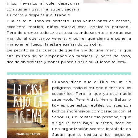
hijos, llevarlos al cole, desayunar
con sus amigas, ir al super, sacar a
su perra y después ir al trabajo.
Ella es feliz. Todo es perfecto. Tras veinte años de casada,
excelente marido, niños maravillosos, chalecito pareado…
Pero de pronto todo se trastoca cuando se entera de que ese
marido al que tanto venera, y por el que siempre pone la
mano en el fuego, la está engañando con otra.
De pronto se da cuenta de que ha vivido una mentira que
ella misma se ha empeñado en fabricar, y harta de todo,
decide divorciarse y poner punto final a su «fueron felices».
Cuando dicen que el Nilo es un río
peligroso, todo el mundo piensa en los
cocodrilos. Pero lo que ya casi nadie
sabe –solo Pere Vidal, Henry Balua y
tú– es que estos reptiles voraces son
bichos inofensivos comparados con el
Señor Ti, un misterioso personaje que
dirige la casa bajo la arena, sede de
una organización secreta instalada en
Sudán que se dedica a los negocios