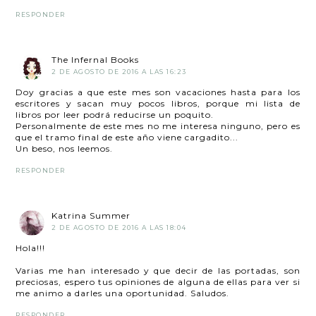
RESPONDER
The Infernal Books
2 DE AGOSTO DE 2016 A LAS 16:23
Doy gracias a que este mes son vacaciones hasta para los
escritores y sacan muy pocos libros, porque mi lista de
libros por leer podrá reducirse un poquito.
Personalmente de este mes no me interesa ninguno, pero es
que el tramo final de este año viene cargadito...
Un beso, nos leemos.
RESPONDER
Katrina Summer
2 DE AGOSTO DE 2016 A LAS 18:04
Hola!!!
Varias me han interesado y que decir de las portadas, son
preciosas, espero tus opiniones de alguna de ellas para ver si
me animo a darles una oportunidad. Saludos.
RESPONDER