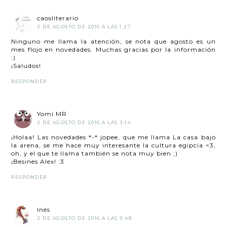
caosliterario
2 DE AGOSTO DE 2016 A LAS 1:27
Ninguno me llama la atención, se nota que agosto es un
mes flojo en novedades. Muchas gracias por la información
:)
¡Saludos!
RESPONDER
Yomi MR
2 DE AGOSTO DE 2016 A LAS 3:14
¡Holaa! Las novedades *-* jopee, que me llama La casa bajo
la arena, se me hace muy interesante la cultura egipcia <3,
oh, y el que te llama también se nota muy bien ;)
¡Besines Alex! :3
RESPONDER
Inés
2 DE AGOSTO DE 2016 A LAS 9:48