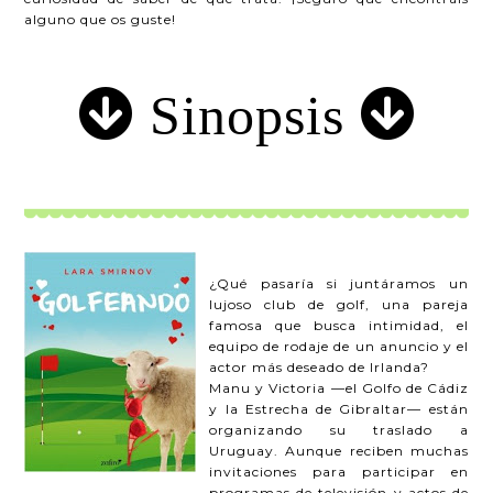
alguno que os guste!
Sinopsis
¿Qué pasaría si juntáramos un
lujoso club de golf, una pareja
famosa que busca intimidad, el
equipo de rodaje de un anuncio y el
actor más deseado de Irlanda?
Manu y Victoria —el Golfo de Cádiz
y la Estrecha de Gibraltar— están
organizando su traslado a
Uruguay. Aunque reciben muchas
invitaciones para participar en
programas de televisión y actos de