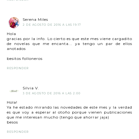
Serena Miles
2 DE AGOSTO DE 2016 A LAS 19:17
Hola
gracias por la info. Lo cierto es que este mes viene cargadito
de novelas que me encanta... ya tengo un par de ellos
anotados
besitos folloneros
RESPONDER
Silvia V.
3 DE AGOSTO DE 2016 A LAS 2:00
Hola!
Ya he estado mirando las novedades de este mes y la verdad
es que voy a esperar al otoño porque vienen publicaciones
que me interesan mucho (tengo que ahorrar jaja)
besos
RESPONDER