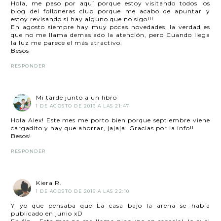
Hola, me paso por aquí porque estoy visitando todos los
blog del folloneras club porque me acabo de apuntar y
estoy revisando si hay alguno que no sigo!!!
En agosto siempre hay muy pocas novedades, la verdad es
que no me llama demasiado la atención, pero Cuando llega
la luz me parece el más atractivo.
Besos
RESPONDER
Mi tarde junto a un libro
1 DE AGOSTO DE 2016 A LAS 21:47
Hola Alex! Este mes me porto bien porque septiembre viene
cargadito y hay que ahorrar, jajaja. Gracias por la info!!
Besos!
RESPONDER
Kiera R.
1 DE AGOSTO DE 2016 A LAS 22:10
Y yo que pensaba que La casa bajo la arena se había
publicado en junio xD