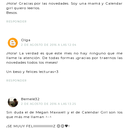
¡Hola! Gracias por las novedades. Soy una mamá y Calendar
girl quiero leerlos.
Besos.
RESPONDER
Olga
2 DE AGOSTO DE 2016 A LAS 12:04
¡Hola! La verdad es que este mes no hay ninguno que me
llame la atención. De todas formas ¡gracias por traernos las
novedades todos los meses!
Un beso y felices lecturas<3
RESPONDER
Bemelë32
2 DE AGOSTO DE 2016 A LAS 13:25
Sin duda el de Megan Maxwell y el de Calendar Girl son los
que más me llaman ^-^
¡SE MUUY FELIIIIIIIIIIIIIIIIIZ 😊😊💖!