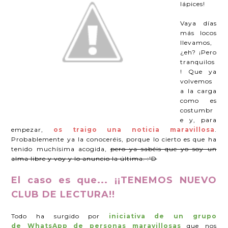
lápices!
Vaya días
más locos
llevamos,
¿eh? ¡Pero
tranquilos
! Que ya
volvemos
a la carga
como es
costumbr
e y, para
empezar,
os traigo una noticia maravillosa
.
Probablemente ya la conoceréis, porque lo cierto es que ha
tenido muchísima acogida,
pero ya sabéis que yo soy un
alma libre y voy y lo anuncio la última. :'D
El caso es que...
¡¡TENEMOS NUEVO
CLUB DE LECTURA!!
Todo ha surgido por
iniciativa de un grupo
de
WhatsApp de
personas maravillosas
que nos