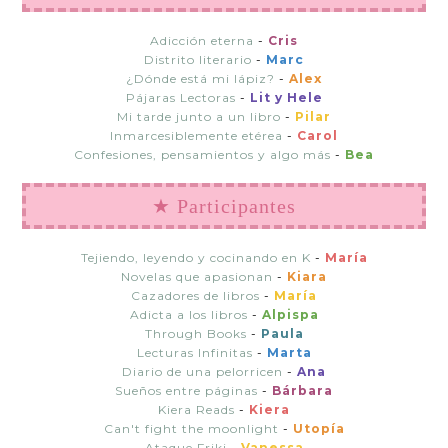
Adicción eterna
-
Cris
Distrito literario
-
Marc
¿Dónde está mi lápiz?
-
Alex
Pájaras Lectoras
-
Lit y Hele
Mi tarde junto a un libro
-
Pilar
Inmarcesiblemente etérea
-
Carol
Confesiones, pensamientos y algo más
-
Bea
★ Participantes
Tejiendo, leyendo y cocinando en K
-
María
Novelas que apasionan
-
Kiara
Cazadores de libros
-
María
Adicta a los libros
-
Alpispa
Through Books
-
Paula
Lecturas Infinitas
-
Marta
Diario de una pelorricen
-
Ana
Sueños entre páginas
-
Bárbara
Kiera Reads
-
Kiera
Can't fight the moonlight
-
Utopía
Ataque Friki
-
Vanessa