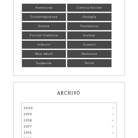
Aventuras
Ciencia ficción
Contemporánea
Distopía
Drama
Fantástico
Ficción histórica
Humor
Infantil
Juvenil
New Adult
Romance
Suspense
Terror
ARCHIVO
2020
2019
2018
2017
2016