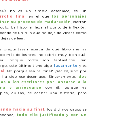
esis
no es un simple desenlace, es un
rrollo final
en el que
los personajes
inan su proceso de maduración
, cierran
rculo. La historia llega al punto de inflexión.
pende de un hilo que no deja de vibrar como
 dejas de leer.
e preguntasen acerca de qué libro me ha
do más de los tres, no sabría muy bien cuál
ger, porque todos son fantásticos. Sin
go, este último tiene algo
fascinante
y es
nal
. No porque sea "el final"
per se
, sino por
 ha sido ese desenlace. Sinceramente,
doy
ias a los escritores por lanzarse a la
ina y arriesgarse
con él, porque ha
ica, quizás, de acabar una historia, pero
nando hacia su final
, los últimos cabos se
esponde,
todo ello justificado y con un