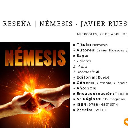
RESEÑA | NÉMESIS - JAVIER RU
MIÉRCOLES, 27 DE ABRIL DE
» Título:
Némesis
» Autores:
Javier Ruescas 
» Saga:
1. Electro
2. Aura
3. Némesis
✖
» Editorial:
Edebé
» Género:
Distopía, Ciencia
» Año:
2016
» Encuadernación:
Tapa 
» Nº Páginas:
312 páginas
» ISBN:
9788468316314
» Precio:
13'50 €