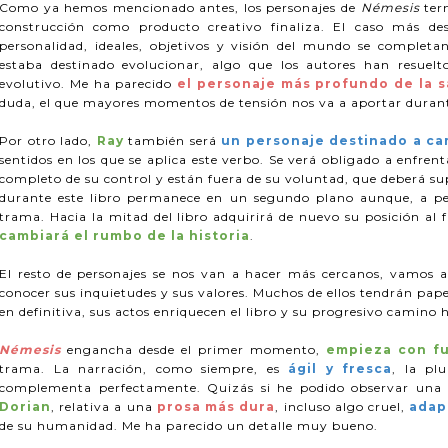
Como ya hemos mencionado antes, los personajes de
Némesis
ter
construcción como producto creativo finaliza. El caso más de
personalidad, ideales, objetivos y visión del mundo se completan
estaba destinado evolucionar, algo que los autores han resuel
evolutivo. Me ha parecido
el personaje más profundo de la s
duda, el que mayores momentos de tensión nos va a aportar durant
Por otro lado,
Ray
también será
un personaje destinado a ca
sentidos en los que se aplica este verbo. Se verá obligado a enfrent
completo de su control y están fuera de su voluntad, que deberá s
durante este libro permanece en un segundo plano aunque, a pesar
trama. Hacia la mitad del libro adquirirá de nuevo su posición al
cambiará el rumbo de la historia
.
El resto de personajes se nos van a hacer más cercanos, vamos 
conocer sus inquietudes y sus valores. Muchos de ellos tendrán pap
en definitiva, sus actos enriquecen el libro y su progresivo camino h
Némesis
engancha desde el primer momento,
empieza con f
trama. La narración, como siempre, es
ágil y fresca
, la pl
complementa perfectamente. Quizás si he podido observar una v
Dorian
, relativa a una
prosa más dura
, incluso algo cruel,
adap
de su humanidad. Me ha parecido un detalle muy bueno.