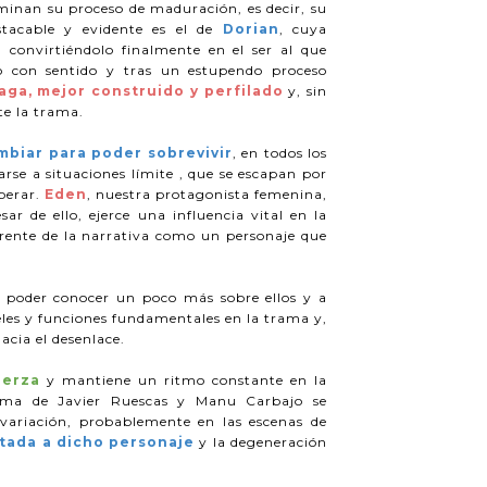
minan su proceso de maduración, es decir, su
stacable y evidente es el de
Dorian
, cuya
 convirtiéndolo finalmente en el ser al que
to con sentido y tras un estupendo proceso
aga, mejor construido y perfilado
y, sin
e la trama.
mbiar para poder sobrevivir
, en todos los
arse a situaciones límite , que se escapan por
uperar.
Eden
, nuestra protagonista femenina,
 de ello, ejerce una influencia vital en la
 frente de la narrativa como un personaje que
a poder conocer un poco más sobre ellos y a
eles y funciones fundamentales en la trama y,
acia el desenlace.
uerza
y mantiene un ritmo constante en la
uma de Javier Ruescas y Manu Carbajo se
ariación, probablemente en las escenas de
tada a dicho personaje
y la degeneración