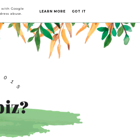
CA DE
CONTACTO
ed with Google
LEARN MORE
GOT IT
dress abuse.