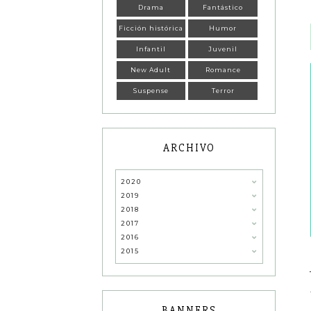
Drama
Fantástico
Ficción histórica
Humor
Infantil
Juvenil
New Adult
Romance
Suspense
Terror
ARCHIVO
2020
2019
2018
2017
2016
2015
BANNERS