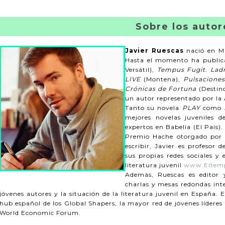
Sobre los autor
Javier Ruescas
nació en M
Hasta el momento ha publica
Versátil),
Tempus Fugit
.
Lad
LIVE
(Montena),
Pulsacione
Crónicas de Fortuna
(Destino
un autor representado por la
Tanto su novela
PLAY
como
mejores novelas juveniles d
expertos en Babelia (El País)
Premio Hache otorgado por 
escribir, Javier es profesor 
sus propias redes sociales y 
literatura juvenil
www.Eltemp
Además, Ruescas es editor 
charlas y mesas redondas inte
jóvenes autores y la situación de la literatura juvenil en España.
hub español de los Global Shapers, la mayor red de jóvenes lídere
World Economic Forum.