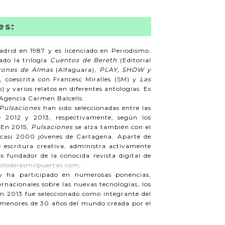
es:
adrid en 1987 y es licenciado en Periodismo.
do la trilogía
Cuentos de Bereth
(Editorial
rones de Almas
(Alfaguara),
PLAY, SHOW y
s
, coescrita con Francesc Miralles (SM) y
Las
) y varios relatos en diferentes antologías. Es
 Agencia Carmen Balcells.
Pulsaciones
han sido seleccionadas entre las
e 2012 y 2013, respectivamente, según los
. En 2015,
Pulsaciones
se alza también con el
casi 2000 jóvenes de Cartagena. Aparte de
de escritura creativa, administra activamente
es fundador de la conocida revista digital de
lodelasmilpuertas.com
.
y ha participado en numerosas ponencias,
rnacionales sobre las nuevas tecnologías, los
 En 2013 fue seleccionado como integrante del
s menores de 30 años del mundo creada por el