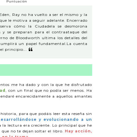
Puntuación
 Eden, Ray no ha vuelto a ser el mismo y la
que le motiva a seguir adelante. Encerrado
observa cómo la Ciudadela se desmorona
as y se preparan para el contraataque del
ierno de Bloodworth ultima los detalles del
 cumplirá un papel fundamental.
La cuenta
el principio….
tos me ha dado y con la que he disfrutado
dad
, con un final que no podía ser menos. Ha
omendaré encarecidamente a aquellos amantes
istoria, para que podáis leer esta reseña sin
desarrollándose y evolucionando a un
a la lectura era creciente. Lo principal que he
que no te dejan soltar el libro.
Hay acción,
 en la trama.