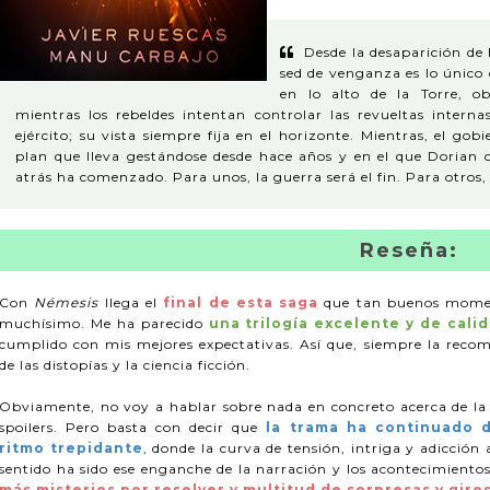
Desde la desaparición de
sed de venganza es lo único 
en lo alto de la Torre, 
mientras los rebeldes intentan controlar las revueltas intern
ejército; su vista siempre fija en el horizonte. Mientras, el gob
plan que lleva gestándose desde hace años y en el que Dorian
atrás ha comenzado. Para unos, la guerra será el fin. Para otros, 
Reseña:
Con
Némesis
llega el
final de esta saga
que tan buenos momen
muchísimo. Me ha parecido
una trilogía excelente y de cali
cumplido con mis mejores expectativas. Así que, siempre la rec
de las distopías y la ciencia ficción.
Obviamente, no voy a hablar sobre nada en concreto acerca de la h
spoilers. Pero basta con decir que
la trama ha continuado 
ritmo trepidante
, donde la curva de tensión, intriga y adicción 
sentido ha sido ese enganche de la narración y los acontecimientos 
más misterios por resolver y multitud de sorpresas y giros