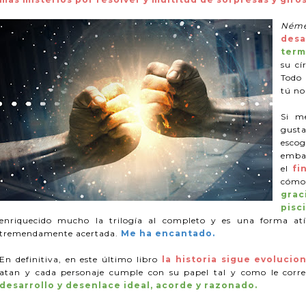
Ném
desa
term
su cí
Todo 
tú no
Si m
gusta
esco
embar
el
fi
cómo
grac
pisc
enriquecido mucho la trilogía al completo y es una forma atíp
tremendamente acertada.
Me ha encantado.
En definitiva, en este último libro
la historia sigue evolucio
atan y cada personaje cumple con su papel tal y como le corr
desarrollo y desenlace ideal, acorde y razonado.