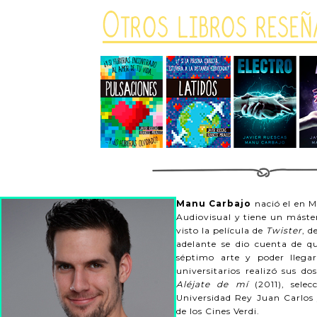
Manu Carbajo
nació el en 
Audiovisual y tiene un máster
visto la película de
Twister
, d
adelante se dio cuenta de q
séptimo arte y poder llegar
universitarios realizó sus d
Aléjate de mí
(2011), sele
Universidad Rey Juan Carlos y
de los Cines Verdi.