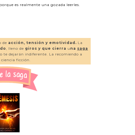
 porque es realmente una gozada leerles.
o de
acción, tensión y emotividad.
La
ado
, lleno de
giros y que cierra
u
na
saga
no te dejarán indiferente. La recomiendo a
ciencia ficción.