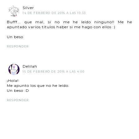
Silver
14 DE FEBRERO DE 2016 A LAS 10:33
Bufff... que mal, si no me he leído ninguno!! Me he
apuntado varios títulos haber si me hago con ellos :)
Un beso
RESPONDER
Delilah
15 DE FEBRERO DE 2016 A LAS 4:00
¡Hola!
Me apunto los que no he leído.
Un beso :D
RESPONDER