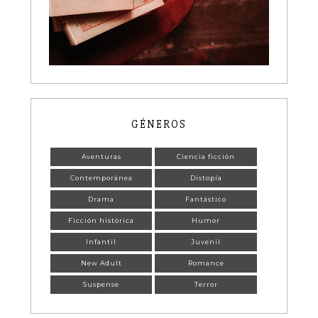
GÉNEROS
Aventuras
Ciencia ficción
Contemporánea
Distopía
Drama
Fantástico
Ficción histórica
Humor
Infantil
Juvenil
New Adult
Romance
Suspense
Terror