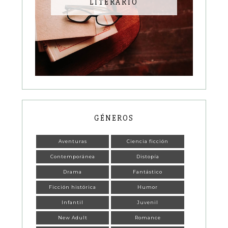
LITERARIO
GÉNEROS
Aventuras
Ciencia ficción
Contemporánea
Distopía
Drama
Fantástico
Ficción histórica
Humor
Infantil
Juvenil
New Adult
Romance