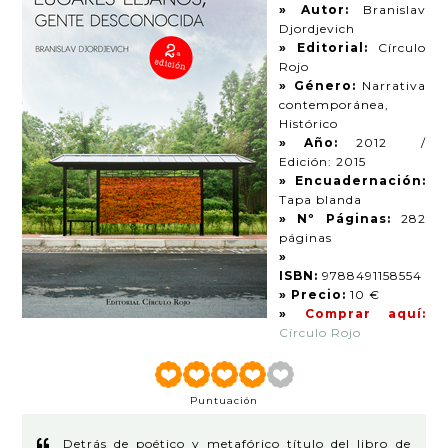
» Autor:
Branislav
Djordjevich
» Editorial:
Círculo
Rojo
» Género:
Narrativa
contemporánea,
Histórico
» Año:
2012 /
Edición: 2015
» Encuadernación:
Tapa blanda
» Nº Páginas:
282
páginas
»
ISBN:
9788491158554
» Precio:
10 €
»
Comprar aquí:
Círculo Rojo
Puntuación
Detrás de poético y metafórico título del libro de