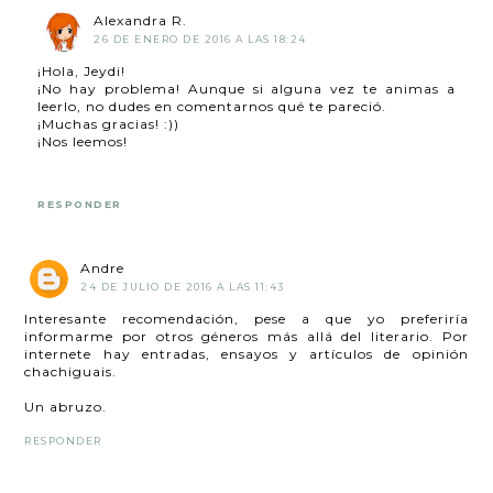
Alexandra R.
26 DE ENERO DE 2016 A LAS 18:24
¡Hola, Jeydi!
¡No hay problema! Aunque si alguna vez te animas a
leerlo, no dudes en comentarnos qué te pareció.
¡Muchas gracias! :))
¡Nos leemos!
RESPONDER
Andre
24 DE JULIO DE 2016 A LAS 11:43
Interesante recomendación, pese a que yo preferiría
informarme por otros géneros más allá del literario. Por
internete hay entradas, ensayos y artículos de opinión
chachiguais.
Un abruzo.
RESPONDER