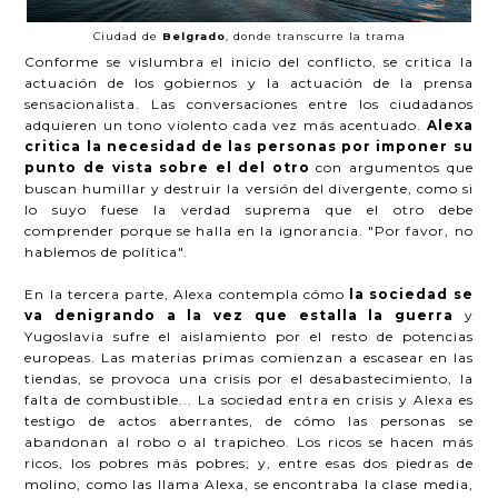
Ciudad de
Belgrado
, donde transcurre la trama
Conforme se vislumbra el inicio del conflicto, se critica la
actuación de los gobiernos y la actuación de la prensa
sensacionalista. Las conversaciones entre los ciudadanos
adquieren un tono violento cada vez más acentuado.
Alexa
critica la necesidad de las personas por imponer su
punto de vista sobre el del otro
con argumentos que
buscan humillar y destruir la versión del divergente, como si
lo suyo fuese la verdad suprema que el otro debe
comprender porque se halla en la ignorancia. "Por favor, no
hablemos de política".
En la tercera parte, Alexa contempla cómo
la sociedad se
va denigrando a la vez que estalla la guerra
y
Yugoslavia sufre el aislamiento por el resto de potencias
europeas. Las materias primas comienzan a escasear en las
tiendas, se provoca una crisis por el desabastecimiento, la
falta de combustible... La sociedad entra en crisis y Alexa es
testigo de actos aberrantes, de cómo las personas se
abandonan al robo o al trapicheo. Los ricos se hacen más
ricos, los pobres más pobres; y, entre esas dos piedras de
molino, como las llama Alexa, se encontraba la clase media,