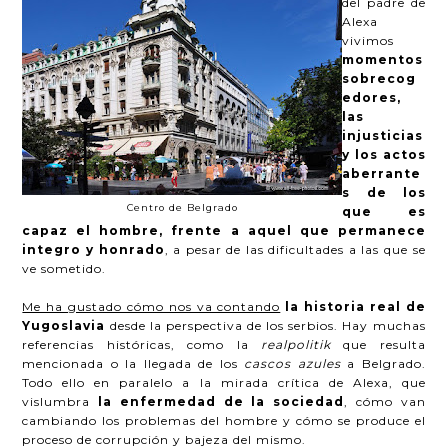
del padre de
Alexa
vivimos
momentos
sobrecog
edores,
las
injusticias
y los actos
aberrante
s de los
Centro de Belgrado
que es
capaz el hombre, frente a aquel que permanece
integro y honrado
, a pesar de las dificultades a las que se
ve sometido.
Me ha gustado cómo nos va contando
la historia real de
Yugoslavia
desde la perspectiva de los serbios. Hay muchas
referencias históricas, como la
realpolitik
que resulta
mencionada o la llegada de los
cascos azules
a Belgrado.
Todo ello en paralelo a la mirada crítica de Alexa, que
vislumbra
la enfermedad de la sociedad
, cómo van
cambiando los problemas del hombre y cómo se produce el
proceso de corrupción y bajeza del mismo.