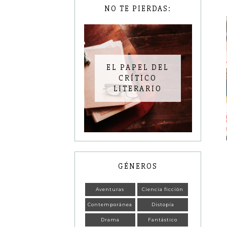
NO TE PIERDAS:
EL PAPEL DEL
CRÍTICO
LITERARIO
GÉNEROS
Aventuras
Ciencia ficción
Contemporánea
Distopía
Drama
Fantástico