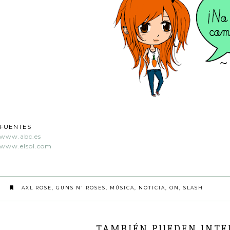
FUENTES
www.abc.es
www.elsol.com
AXL ROSE
,
GUNS N' ROSES
,
MÚSICA
,
NOTICIA
,
ON
,
SLASH
TAMBIÉN PUEDEN INTER