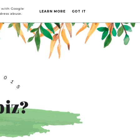
CA DE
CONTACTO
ed with Google
LEARN MORE
GOT IT
dress abuse.