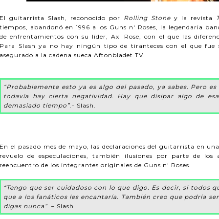
El guitarrista Slash, reconocido por
Rolling Stone
y la revista
tiempos, abandonó en 1996 a los Guns n' Roses, la legendaria band
de enfrentamientos con su líder, Axl Rose, con el que las diferenc
Para Slash ya no hay ningún tipo de tiranteces con el que fue
asegurado a la cadena sueca Aftonbladet TV.
“Probablemente esto ya es algo del pasado, ya sabes. Pero es
todavía hay cierta negatividad. Hay que disipar algo de es
demasiado tiempo”
.- Slash.
En el pasado mes de mayo, las declaraciones del guitarrista en u
revuelo de especulaciones, también ilusiones por parte de los
reencuentro de los integrantes originales de Guns n' Roses.
“Tengo que ser cuidadoso con lo que digo. Es decir, si todos q
que a los fanáticos les encantaría. También creo que podría ser
digas nunca”
. – Slash.